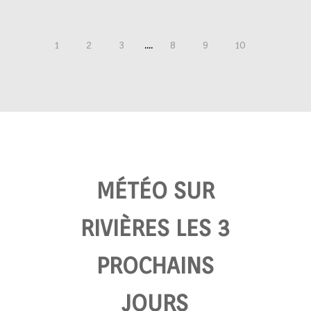
....
1
2
3
8
9
10
MÉTÉO SUR
RIVIÈRES LES 3
PROCHAINS
JOURS