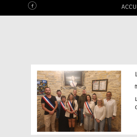
ACCU
G