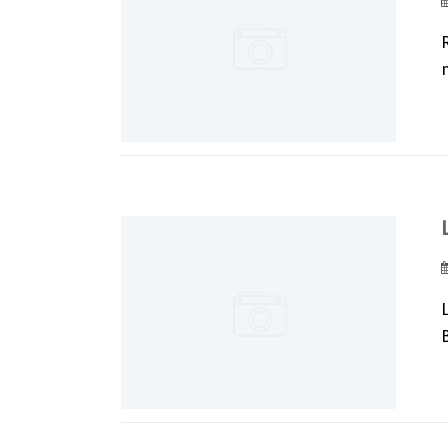
m
L
B