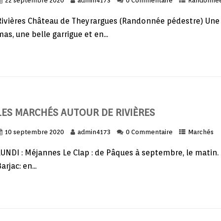
22 septembre 2020
admin4173
0 Commentaire
Randonné
Rivières Château de Theyrargues (Randonnée pédestre) Une b
as, une belle garrigue et en...
LES MARCHÉS AUTOUR DE RIVIÈRES
10 septembre 2020
admin4173
0 Commentaire
Marchés
UNDI : Méjannes Le Clap : de Pâques à septembre, le matin. M
arjac: en...